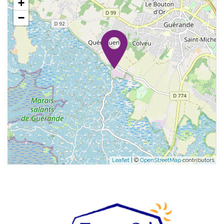
+
−
Leaflet
| ©
OpenStreetMap
contributors