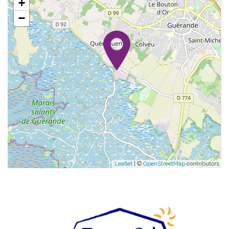
+
−
Leaflet
| ©
OpenStreetMap
contributors