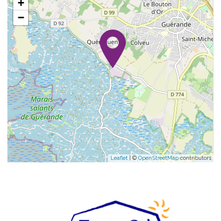
+
−
Leaflet
| ©
OpenStreetMap
contributors