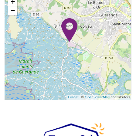
+
−
Leaflet
| ©
OpenStreetMap
contributors