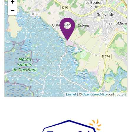
+
−
Leaflet
| ©
OpenStreetMap
contributors