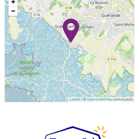
+
−
Leaflet
| ©
OpenStreetMap
contributors