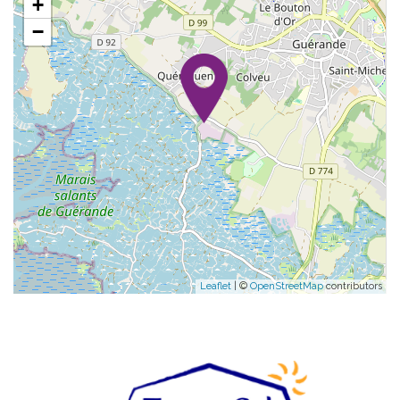
+
−
Leaflet
| ©
OpenStreetMap
contributors