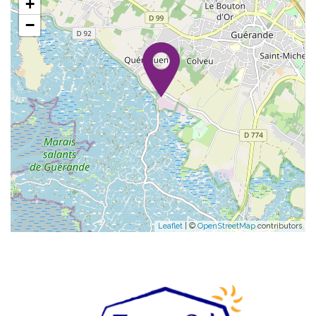
+
−
Leaflet
| ©
OpenStreetMap
contributors