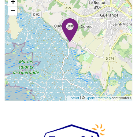
+
−
Leaflet
| ©
OpenStreetMap
contributors