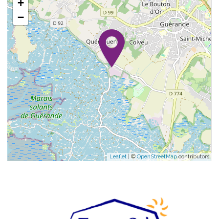
+
−
Leaflet
| ©
OpenStreetMap
contributors