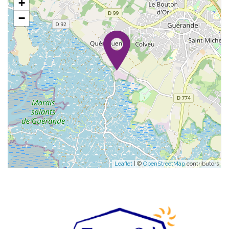
+
−
Leaflet
| ©
OpenStreetMap
contributors