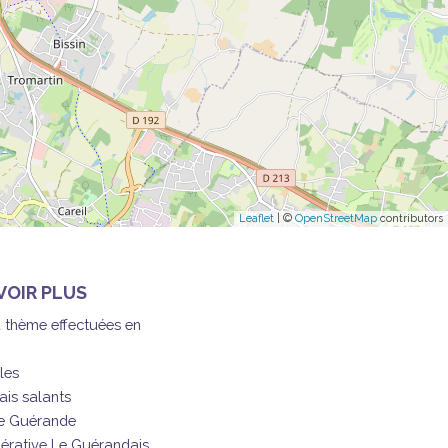
Leaflet
| ©
OpenStreetMap
contributors
VOIR PLUS
à thème effectuées en
les
ais salants
de Guérande
érative Le Guérandais