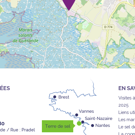
ÉES
EN SA
Visites 
2025
Liens uti
Les mar
80
Le sel 
nde / Rue : Pradel
La coop