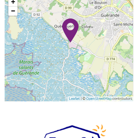
+
−
Leaflet
| ©
OpenStreetMap
contributors