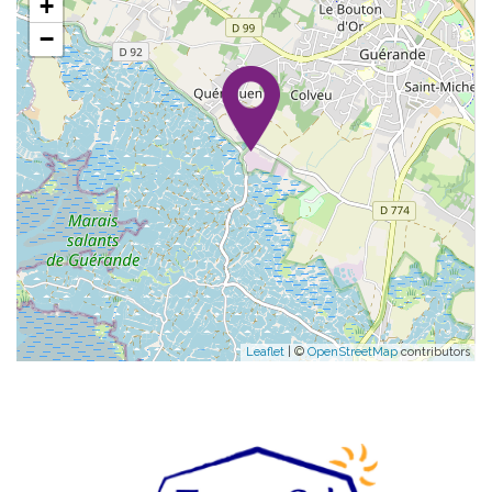
+
−
Leaflet
| ©
OpenStreetMap
contributors