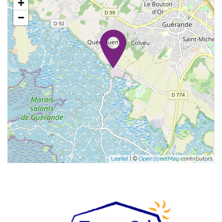
+
−
Leaflet
| ©
OpenStreetMap
contributors