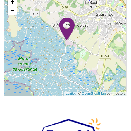
+
−
Leaflet
| ©
OpenStreetMap
contributors