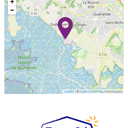
+
−
Leaflet
| ©
OpenStreetMap
contributors