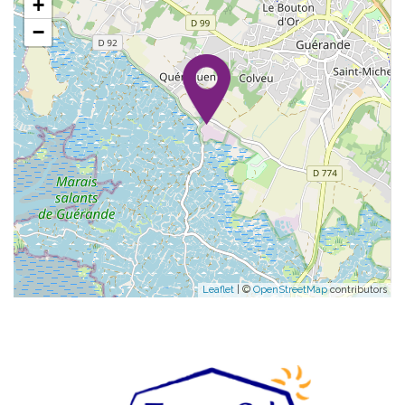
+
−
Leaflet
| ©
OpenStreetMap
contributors