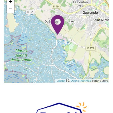
+
−
Leaflet
| ©
OpenStreetMap
contributors