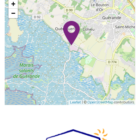
+
−
Leaflet
| ©
OpenStreetMap
contributors