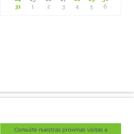
31
1
2
3
4
5
6
Consulte nuestras próximas visitas a