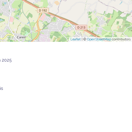
Leaflet
| ©
OpenStreetMap
contributors
n 2025
is