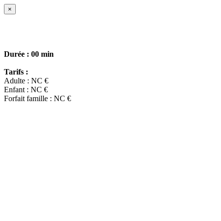
×
Durée :
00 min
Tarifs :
Adulte : NC €
Enfant : NC €
Forfait famille : NC €