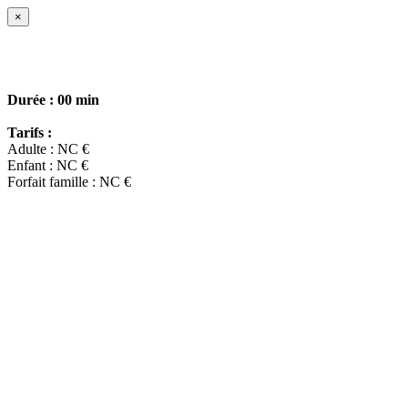
×
Durée :
00 min
Tarifs :
Adulte : NC €
Enfant : NC €
Forfait famille : NC €