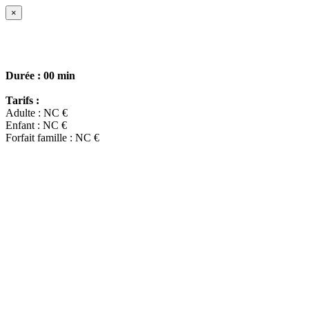
×
Durée :
00 min
Tarifs :
Adulte : NC €
Enfant : NC €
Forfait famille : NC €