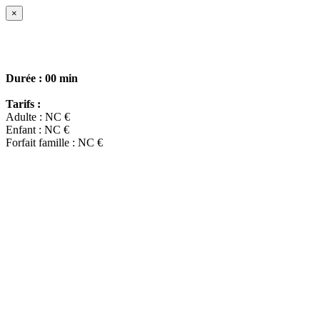
×
Durée :
00 min
Tarifs :
Adulte : NC €
Enfant : NC €
Forfait famille : NC €