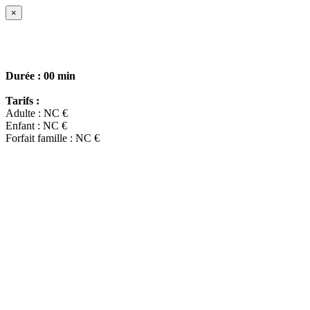
×
Durée :
00 min
Tarifs :
Adulte : NC €
Enfant : NC €
Forfait famille : NC €