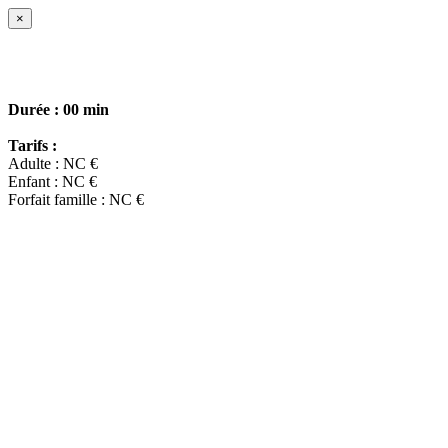
×
Durée :
00 min
Tarifs :
Adulte : NC €
Enfant : NC €
Forfait famille : NC €