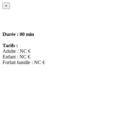
×
Durée :
00 min
Tarifs :
Adulte : NC €
Enfant : NC €
Forfait famille : NC €