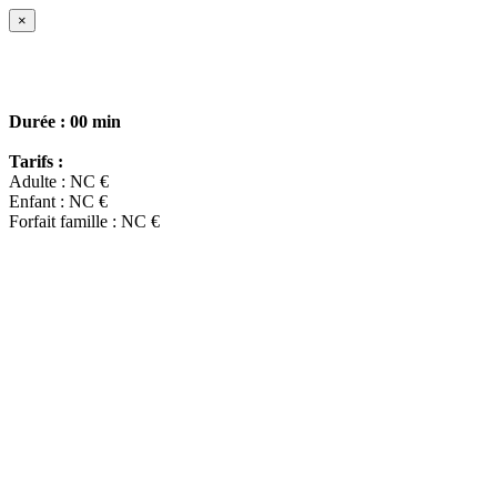
×
Durée :
00 min
Tarifs :
Adulte : NC €
Enfant : NC €
Forfait famille : NC €