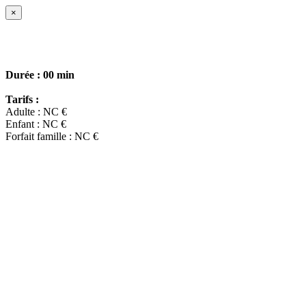
×
Durée :
00 min
Tarifs :
Adulte : NC €
Enfant : NC €
Forfait famille : NC €