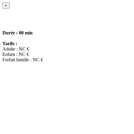
×
Durée :
00 min
Tarifs :
Adulte : NC €
Enfant : NC €
Forfait famille : NC €