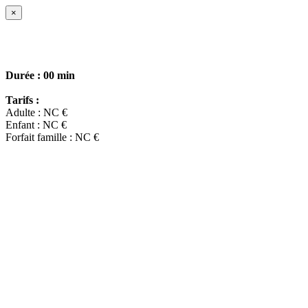
×
Durée :
00 min
Tarifs :
Adulte : NC €
Enfant : NC €
Forfait famille : NC €