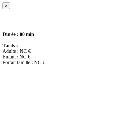
×
Durée :
00 min
Tarifs :
Adulte : NC €
Enfant : NC €
Forfait famille : NC €