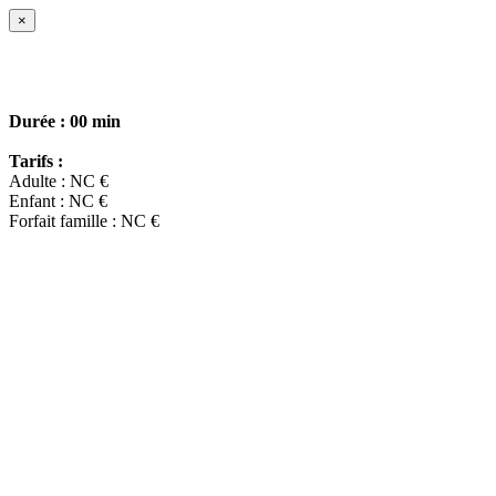
×
Durée :
00 min
Tarifs :
Adulte : NC €
Enfant : NC €
Forfait famille : NC €