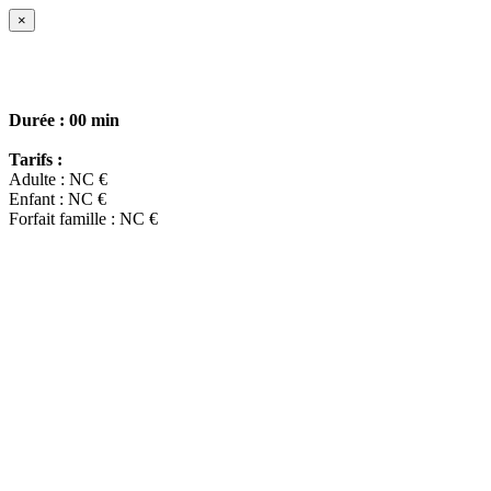
×
Durée :
00 min
Tarifs :
Adulte : NC €
Enfant : NC €
Forfait famille : NC €