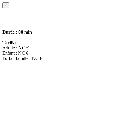
×
Durée :
00 min
Tarifs :
Adulte : NC €
Enfant : NC €
Forfait famille : NC €