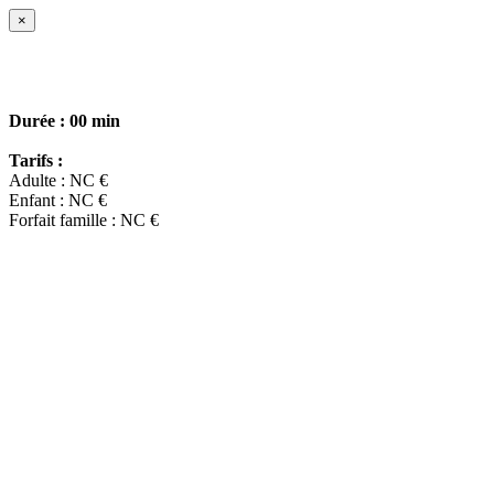
×
Durée :
00 min
Tarifs :
Adulte : NC €
Enfant : NC €
Forfait famille : NC €