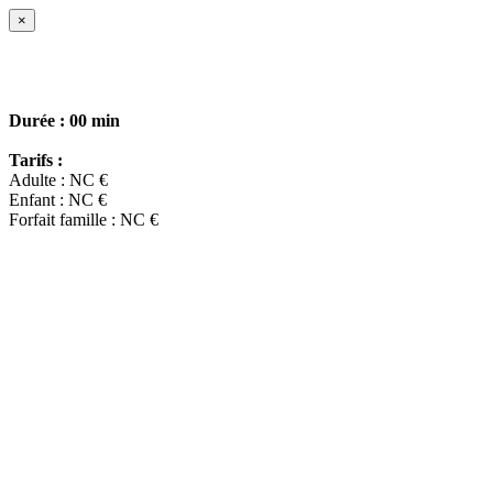
×
Durée :
00 min
Tarifs :
Adulte : NC €
Enfant : NC €
Forfait famille : NC €