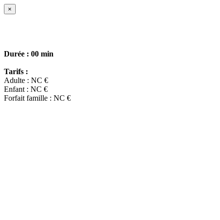
×
Durée :
00 min
Tarifs :
Adulte : NC €
Enfant : NC €
Forfait famille : NC €