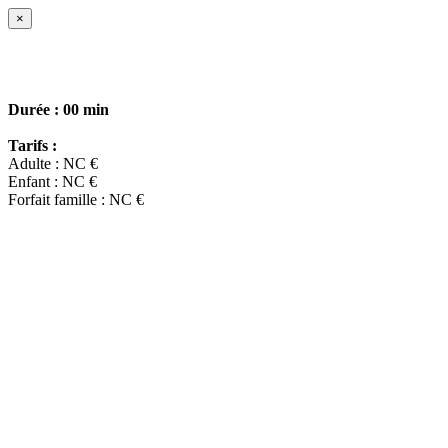
×
Durée :
00 min
Tarifs :
Adulte : NC €
Enfant : NC €
Forfait famille : NC €