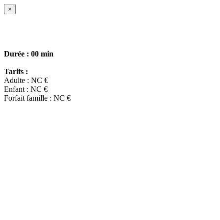
×
Durée :
00 min
Tarifs :
Adulte : NC €
Enfant : NC €
Forfait famille : NC €