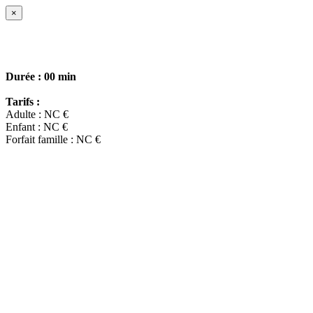
×
Durée :
00 min
Tarifs :
Adulte : NC €
Enfant : NC €
Forfait famille : NC €