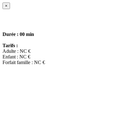
×
Durée :
00 min
Tarifs :
Adulte : NC €
Enfant : NC €
Forfait famille : NC €