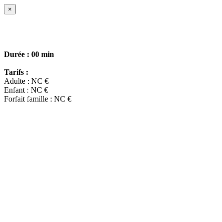
×
Durée :
00 min
Tarifs :
Adulte : NC €
Enfant : NC €
Forfait famille : NC €