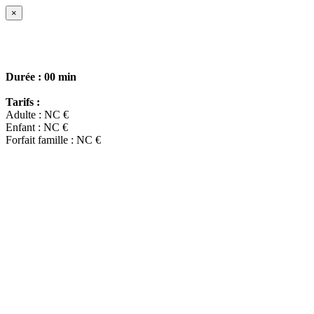
×
Durée :
00 min
Tarifs :
Adulte : NC €
Enfant : NC €
Forfait famille : NC €