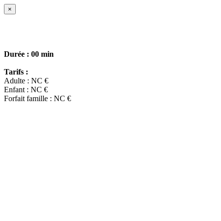
×
Durée :
00 min
Tarifs :
Adulte : NC €
Enfant : NC €
Forfait famille : NC €