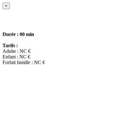
×
Durée :
00 min
Tarifs :
Adulte : NC €
Enfant : NC €
Forfait famille : NC €