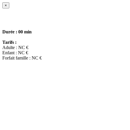
×
Durée :
00 min
Tarifs :
Adulte : NC €
Enfant : NC €
Forfait famille : NC €