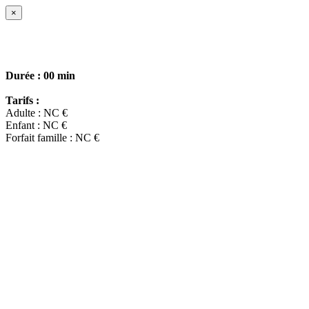
×
Durée :
00 min
Tarifs :
Adulte : NC €
Enfant : NC €
Forfait famille : NC €