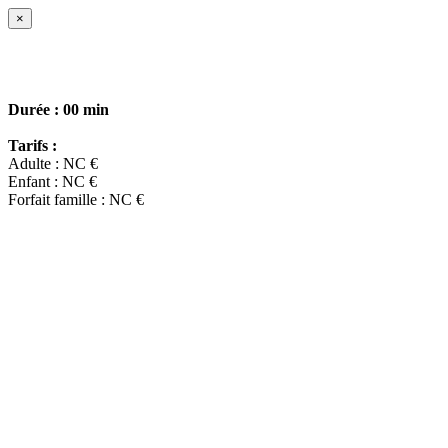
×
Durée :
00 min
Tarifs :
Adulte : NC €
Enfant : NC €
Forfait famille : NC €